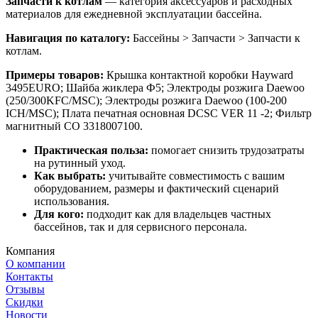
Запчасти к котлам
— категория аксессуаров и расходных
материалов для ежедневной эксплуатации бассейна.
Навигация по каталогу:
Бассейны > Запчасти > Запчасти к
котлам.
Примеры товаров:
Крышка контактной коробки Hayward
3495EURO; Шайба жиклера Ф5; Электроды розжига Daewoo
(250/300KFC/MSC); Электроды розжига Daewoo (100-200
ICH/MSC); Плата печатная основная DCSС VER 11 -2; Фильтр
магнитный СО 3318007100.
Практическая польза:
помогает снизить трудозатраты
на рутинный уход.
Как выбрать:
учитывайте совместимость с вашим
оборудованием, размеры и фактический сценарий
использования.
Для кого:
подходит как для владельцев частных
бассейнов, так и для сервисного персонала.
Компания
О компании
Контакты
Отзывы
Скидки
Новости