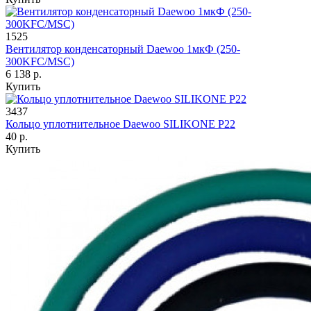
1525
Вентилятор конденсаторный Daewoo 1мкФ (250-
300KFC/MSC)
6 138 р.
Купить
3437
Кольцо уплотнительное Daewoo SILIKONE P22
40 р.
Купить