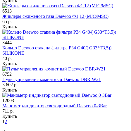
Купить
6513
Жиклеры сжиженого газа Daewoo Ф1,12 (MJC/MSC)
65 р.
Купить
3444
Кольцо Daewoo стакана фильтра P34 G40/( G33*T3,5))
SILIKONE
40 р.
Купить
6752
Пульт управления комнатный Daewoo DBR-W21
3 602 р.
Купить
12003
Манометр-индикатор светодиодный Daewoo 0-3Bar
711 р.
Купить
1
2