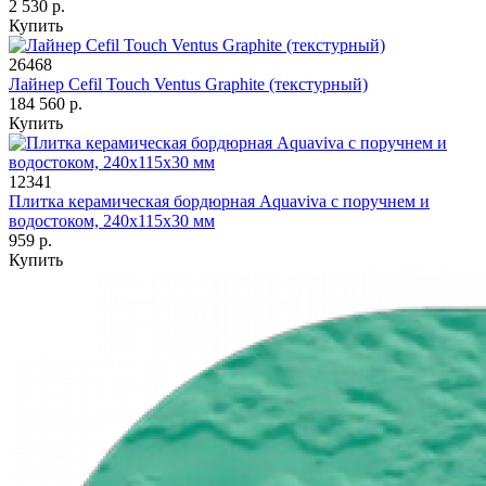
2 530 р.
Купить
26468
Лайнер Cefil Touch Ventus Graphite (текстурный)
184 560 р.
Купить
12341
Плитка керамическая бордюрная Aquaviva с поручнем и
водостоком, 240х115х30 мм
959 р.
Купить