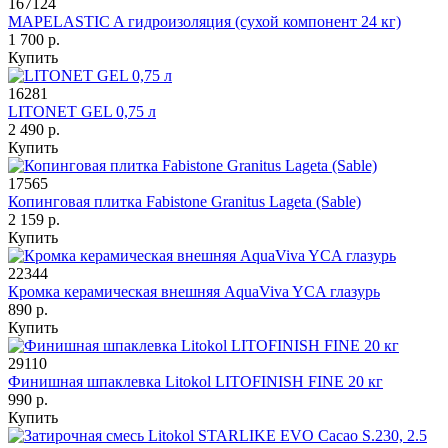
167124
MAPELASTIC A гидроизоляция (сухой компонент 24 кг)
1 700 р.
Купить
16281
LITONET GEL 0,75 л
2 490 р.
Купить
17565
Копинговая плитка Fabistone Granitus Lageta (Sable)
2 159 р.
Купить
22344
Кромка керамическая внешняя AquaViva YCA глазурь
890 р.
Купить
29110
Финишная шпаклевка Litokol LITOFINISH FINE 20 кг
990 р.
Купить