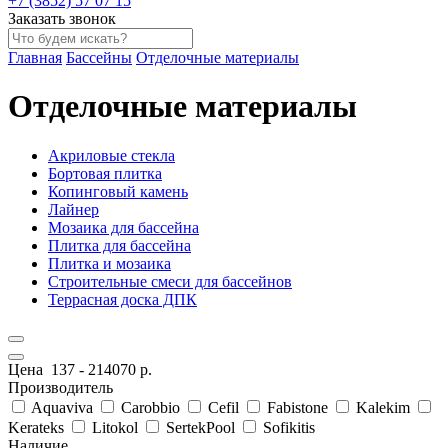
+7 (3852) 57 07 15
Заказать звонок
Главная
Бассейны
Отделочные материалы
Отделочные материалы
Акриловые стекла
Бортовая плитка
Копинговый камень
Лайнер
Мозаика для бассейна
Плитка для бассейна
Плитка и мозаика
Строительные смеси для бассейнов
Террасная доска ДПК
Цена
137
-
214070
р.
Производитель
Aquaviva
Carobbio
Cefil
Fabistone
Kalekim
Kerateks
Litokol
SertekPool
Sofikitis
Наличие