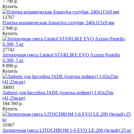
7 790 р.
Купить
12767
Плитка керамическая Aquaviva голубая, 240х115х9 мм
2 946 р.
Купить
27742
Затирочная смесь Litokol STARLIKE EVO Azzuro Pastello
S.300, 5 кг
8 890 р.
Купить
34601
Лайнер для бассейна JADE (плитка нефрит) 1.65x25m
(41,25м.кв)
184 560 р.
Купить
31967
Затирочная смесь LITOCHROM 1-6 EVO LE.200 (белый) 25 кг