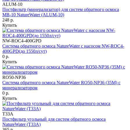
ALUM-10
Постфильтр (минерализатор) для систем обратного осмоса
MB-10 NatureWater (ALUM-10)
248 р.
Купить
NW-ROC4-400GPD
Система обратного осмоса NatureWater с насосом NW-ROC4-
400GPD(до 1550л/сут)
0 р.
Купить
RO50-NP36
Система обратного осмоса NatureWater RO50-NP36 (35М) с
минерализатором
0 р.
Купить
T33A
Постфильтр угольный для систем обратного осмоса
NatureWater (T33A)
365 р.