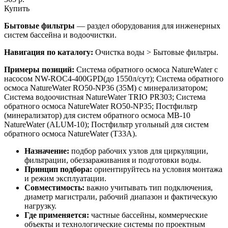
Купить
Бытовые фильтры
— раздел оборудования для инженерных
систем бассейна и водоочистки.
Навигация по каталогу:
Очистка воды > Бытовые фильтры.
Примеры позиций:
Система обратного осмоса NatureWater с
насосом NW-ROC4-400GPD(до 1550л/сут); Система обратного
осмоса NatureWater RO50-NP36 (35М) с минерализатором;
Система водоочистная NatureWater TRIO PR303; Система
обратного осмоса NatureWater RO50-NP35; Постфильтр
(минерализатор) для систем обратного осмоса MB-10
NatureWater (ALUM-10); Постфильтр угольный для систем
обратного осмоса NatureWater (T33A).
Назначение:
подбор рабочих узлов для циркуляции,
фильтрации, обеззараживания и подготовки воды.
Принцип подбора:
ориентируйтесь на условия монтажа
и режим эксплуатации.
Совместимость:
важно учитывать тип подключения,
диаметр магистрали, рабочий диапазон и фактическую
нагрузку.
Где применяется:
частные бассейны, коммерческие
объекты и технологические системы по проектным