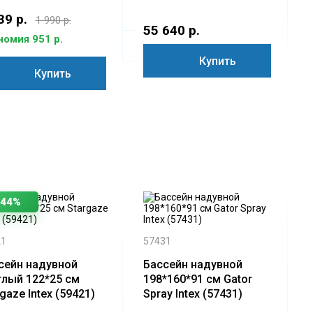
фильтр-насос, лестница
26790
39 р.
1 990 р.
55 640 р.
номия 951 р.
Купить
Купить
-44%
21
57431
сейн надувной
Бассейн надувной
глый 122*25 см
198*160*91 см Gator
gaze Intex (59421)
Spray Intex (57431)