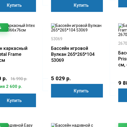
Купить
Купить
%
53069
267
н каркасный
Бассейн игровой
Бас
etal Frame
Вулкан 265*265*104
Pris
см
53069
см, 
 р.
5 029 р.
16 990 р.
9 8
я 2 600 р.
Купить
Купить