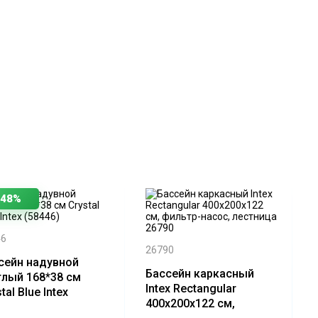
-48%
46
26790
сейн надувной
Бассейн каркасный
глый 168*38 см
Intex Rectangular
tal Blue Intex
400x200x122 см,
446)