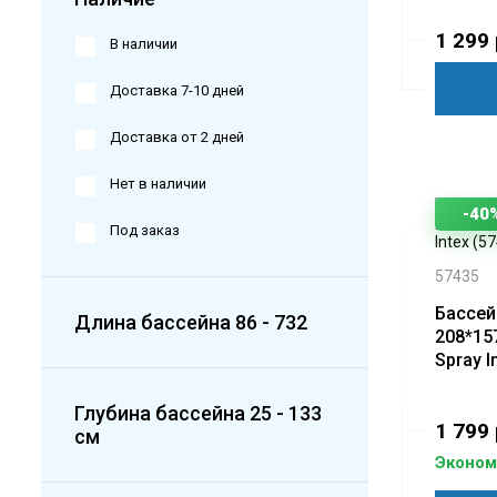
(57403
1 299 
В наличии
Доставка 7-10 дней
Доставка от 2 дней
Нет в наличии
-40
Под заказ
57435
Бассей
Длина бассейна
86
-
732
208*15
Spray I
Глубина бассейна
25
-
133
1 799 
см
Экономи