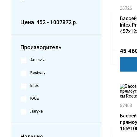
26726
Бассей
Цена
452
-
1007872
р.
Intex P
457x12
насос, 
подсти
Производитель
45 460
Aquaviva
Bestway
Intex
IQUE
57403
Лагуна
Бассей
прямо
166*10
Rectang
Наличие