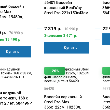
56401 Бассейн
Бас
ный бассейн
каркасный BestWay
366
ro Max
Steel Pro 221x150x43см
564
2см, 19480л,
асос 5678л/ч,
а, тент.
7 319 р.
22 
10 990 р.
 р.
76 990 р.
Экономия 3 671 р.
я 19 490 р.
Купить
Купить
-20%
56420
267
н надувной
Бассейн каркасный
Бас
е точки», 168 х
Steel Pro Max
Inte
от 2 лет, 58449NP
366х122см, 10250л,
366