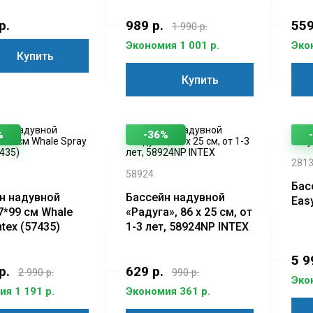
)
р.
989 р.
559
1 990 р.
Экономия 1 001 р.
Эко
Купить
Купить
%
-36%
281
58924
Бас
н надувной
Бассейн надувной
Eas
7*99 см Whale
«Радуга», 86 х 25 см, от
ntex (57435)
1-3 лет, 58924NP INTEX
5 9
р.
629 р.
2 990 р.
990 р.
Эко
я 1 191 р.
Экономия 361 р.