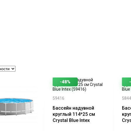
-48%
59416
584
Бассейн надувной
Бас
круглый 114*25 см
кру
Crystal Blue Intex
Crys
(59416)
(58