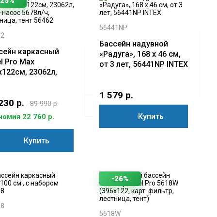
-25%
56441NP
62
Бассейн надувной
сейн каркасный
«Радуга», 168 х 46 см,
l Pro Max
от 3 лет, 56441NP INTEX
х122см, 23062л,
.-насос 5678л/ч,
тница, тент 56462
1 579 р.
230 р.
89 990 р.
Купить
номия 22 760 р.
Купить
-26%
18
5618W