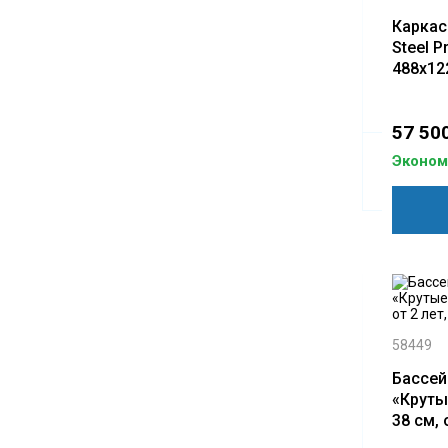
Каркас
Steel P
488х12
фил.- н
лестниц
57 500
Экономи
58449
Бассей
«Круты
38 см, 
INTEX