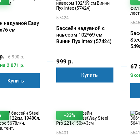
%
57424
н надувной Easy
564
Бассейн надувной с
5x76 см
Бас
навесом 102*69 см
Stee
Винни Пух Intex (57424)
549
фил
р.
6 990 р.
лес
999 р.
я 2 071 р.
67 
Купить
Эко
Купить
%
-33%
56401
564