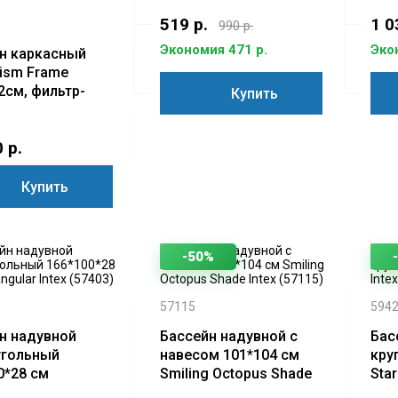
519 р.
1 0
990 р.
Экономия 471 р.
Эко
н каркасный
rism Frame
2см, фильтр-
Купить
лестница, тент,
лка
 р.
Купить
-50%
57115
594
н надувной
Бассейн надувной с
Бас
угольный
навесом 101*104 см
кру
0*28 см
Smiling Octopus Shade
Star
ular Intex
Intex (57115)