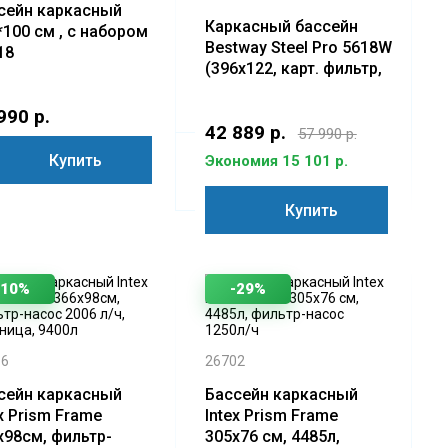
сейн каркасный
Каркасный бассейн
*100 см , с набором
Bestway Steel Pro 5618W
18
(396х122, карт. фильтр,
лестница, тент)
990 р.
42 889 р.
57 990 р.
Купить
Экономия 15 101 р.
Купить
-10%
-29%
16
26702
сейн каркасный
Бассейн каркасный
x Prism Frame
Intex Prism Frame
х98см, фильтр-
305x76 см, 4485л,