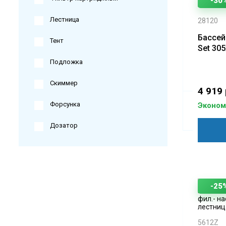
-30
Лестница
28120
Бассей
Тент
Set 30
Подложка
Скиммер
4 919 
Форсунка
Экономи
Дозатор
-25
5612Z