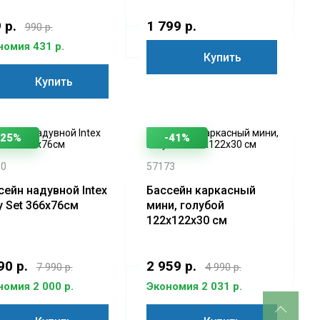
 р.
1 799 р.
990 р.
номия 431 р.
Купить
Купить
-25%
-41%
30
57173
сейн надувной Intex
Бассейн каркасный
y Set 366х76см
мини, голубой
122х122х30 см
90 р.
2 959 р.
7 990 р.
4 990 р.
номия 2 000 р.
Экономия 2 031 р.