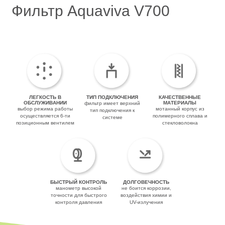
Фильтр Aquaviva V700
ЛЕГКОСТЬ В
ТИП ПОДКЛЮЧЕНИЯ
КАЧЕСТВЕННЫЕ
ОБСЛУЖИВАНИИ
МАТЕРИАЛЫ
фильтр имеет верхний
выбор режима работы
мотанный корпус из
тип подключения к
осуществляется 6-ти
полимерного сплава и
системе
позиционным вентилем
стекловолокна
БЫСТРЫЙ КОНТРОЛЬ
ДОЛГОВЕЧНОСТЬ
манометр высокой
не боится коррозии,
точности для быстрого
воздействия химии и
контроля давления
UV-излучения