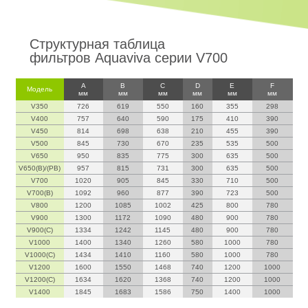
Структурная таблица
фильтров Aquaviva серии V700
A
B
C
D
E
F
Модель
мм
мм
мм
мм
мм
мм
V350
726
619
550
160
355
298
V400
757
640
590
175
410
390
V450
814
698
638
210
455
390
V500
845
730
670
235
535
500
V650
950
835
775
300
635
500
V650(B)/(PB)
957
815
731
300
635
500
V700
1020
905
845
330
710
500
V700(B)
1092
960
877
390
723
500
V800
1200
1085
1002
425
800
780
V900
1300
1172
1090
480
900
780
V900(C)
1334
1242
1145
480
900
780
V1000
1400
1340
1260
580
1000
780
V1000(C)
1434
1410
1160
580
1000
780
V1200
1600
1550
1468
740
1200
1000
V1200(C)
1634
1620
1368
740
1200
1000
V1400
1845
1683
1586
750
1400
1000