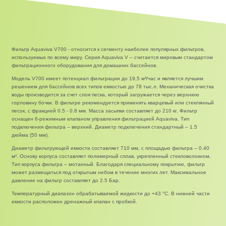
Фильтр Aquaviva V700 - относится к сегменту наиболее популярных фильтров,
используемых по всему миру. Серия Aquaviva V – считается мировым стандартом
фильтрационного оборудования для домашних бассейнов.
Модель V700 имеет потенциал фильтрации до 19,5 м³/час и является лучшим
решением для бассейнов всех типов емкостью до 78 тыс.л. Механическая очистка
воды производится за счет слоя песка, который загружается через верхнюю
горловину бочки. В фильтре рекомендуется применять кварцевый или стеклянный
песок, с фракцией 0.5 - 0.8 мм. Масса засыпки составляет до 210 кг. Фильтр
оснащен 6-режимным клапаном управления фильтрацией Aquaviva. Тип
подключения фильтра – верхний. Диаметр подключения стандартный – 1.5
дюйма (50 мм).
Диаметр фильтрующей емкости составляет 710 мм, с площадью фильтра – 0.40
м². Основу корпуса составляет полимерный сплав, укрепленный стекловолокном.
Тип корпуса фильтра – мотанный. Благодаря специальному покрытию, фильтр
может размещаться под открытым небом в течение многих лет. Максимальное
давление на фильтр составляет до 2.5 Бар.
Температурный диапазон обрабатываемой жидкости до +43 °С. В нижней части
емкости расположен дренажный клапан с пробкой.