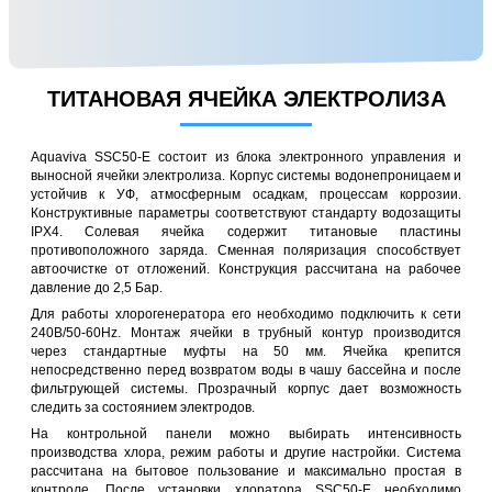
ТИТАНОВАЯ ЯЧЕЙКА ЭЛЕКТРОЛИЗА
Aquaviva SSC50-E состоит из блока электронного управления и
выносной ячейки электролиза. Корпус системы водонепроницаем и
устойчив к УФ, атмосферным осадкам, процессам коррозии.
Конструктивные параметры соответствуют стандарту водозащиты
IPX4. Солевая ячейка содержит титановые пластины
противоположного заряда. Сменная поляризация способствует
автоочистке от отложений. Конструкция рассчитана на рабочее
давление до 2,5 Бар.
Для работы хлорогенератора его необходимо подключить к сети
240В/50-60Hz. Монтаж ячейки в трубный контур производится
через стандартные муфты на 50 мм. Ячейка крепится
непосредственно перед возвратом воды в чашу бассейна и после
фильтрующей системы. Прозрачный корпус дает возможность
следить за состоянием электродов.
На контрольной панели можно выбирать интенсивность
производства хлора, режим работы и другие настройки. Система
рассчитана на бытовое пользование и максимально простая в
контроле. После установки хлоратора
SSC50-E
необходимо