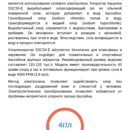
является использование солевого электролиза. Хлоратор Aquaviva
SSC50-E вырабатывает хлорсодержащий газ из обычной
поваренной соли, которую добавляют в воду бассейна.
Газообразный хлор (sodium chloride) попав в воду,
трансформируется в жидкий хлор (sodium hypochlorite).
Выработанный хлор справляется с водорослями, бактериями и
грибками. Он мгновенно вступает в реакцию с органикой,
растворяясь при этом в воде. Впоследствии, соль возвращается в
воду и процесс повторяется.
Хлоргенератор SSC50-E абсолютно безопасен для атмосферы и
окружения. Он подойдет для плавательных и спортивных
бассейнов крупных габаритов. Рекомендованный размер водоема
составляет 110-120 тыс.л. Модель имеет производительность 45
грамм хлора в час и оптимально функционирует при уровне соли в
воде 4000 PPM (3.9 гр/л).
Метод электролиза позволяет задействовать хлор без
последующих раздражений кожи и слизистой у человека.
Электролитическое преобразование позволяет избавиться от
проблемы неприятного хлорного запаха бассейна.
4г/л