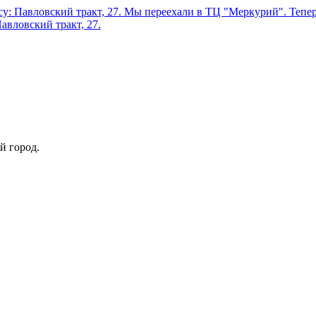
у: Павловский тракт, 27.
Мы переехали в ТЦ "Меркурий". Теперь
авловский тракт, 27.
й город.