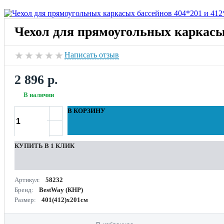
Чехол для прямоугольных каркасых
★
★
★
★
★
Написать отзыв
2 896 р.
В наличии
В КОРЗИНУ
КУПИТЬ В 1 КЛИК
Артикул:
58232
Бренд:
BestWay (КНР)
Размер:
401(412)x201см