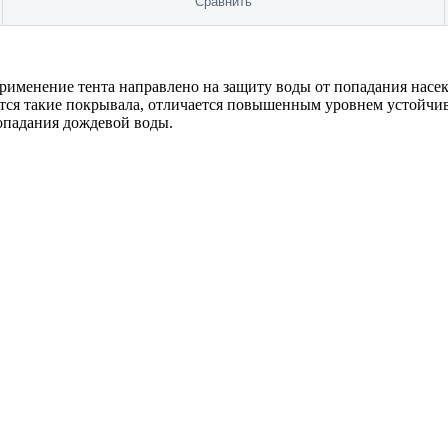
Сравнить
рименение тента направлено на защиту воды от попадания насеко
ются такие покрывала, отличается повышенным уровнем устойчив
опадания дождевой воды.