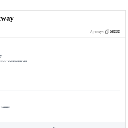
tway
Артикул:
58232
лу
ными компаниями
ования