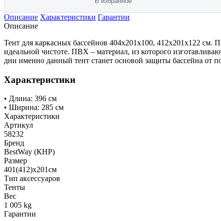
В избранное
Описание
Характеристики
Гарантии
Описание
Тент для каркасных бассейнов 404x201x100, 412x201x122 см. П
идеальной чистоте. ПВХ – материал, из которого изготавлива
дни именно данный тент станет основой защиты бассейна от п
Характеристики
• Длина: 396 см
• Ширина: 285 см
Характеристики
Артикул
58232
Бренд
BestWay (КНР)
Размер
401(412)x201см
Тип аксессуаров
Тенты
Вес
1 005 kg
Гарантии