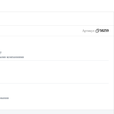
Артикул:
58259
лу
ными компаниями
ования