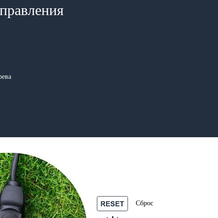
управления
рева
Сброс