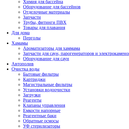
Химия для бассейна
Оборудование для бассейнов
Отделочные материалы
Запчасти
Трубы, фитинги ПВХ
Товары для плавания
Для дома
Перголы
Хамамы
Ароматизаторы для хаммама
Запчасти для саун, парогенераторов и электрокамено
Оборудование для саун
Автополив
Очистка воды
Бытовые фильтры
Картриджи
Магистральные фильтры
Установки водоочистки
Загрузки
Реагенты
Клапаны управления
Емкости напорные
Реагентные баки
Обратные осмосы
УФ стерилизаторы