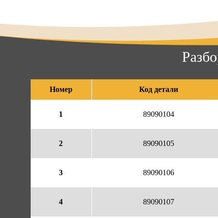
Разбо
Номер
Код детали
1
89090104
2
89090105
3
89090106
4
89090107