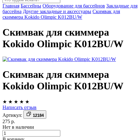
Главная
Бассейны
Оборудование для бассейнов
Закладные для
бассейна
Другие закладные и аксессуары
Скимвак для
скиммера Kokido Olimpic K012BU/W
Скимвак для скиммера
Kokido Olimpic K012BU/W
Скимвак для скиммера
Kokido Olimpic K012BU/W
★
★
★
★
★
Написать отзыв
Артикул:
12184
275 р.
Нет в наличии
В корзину