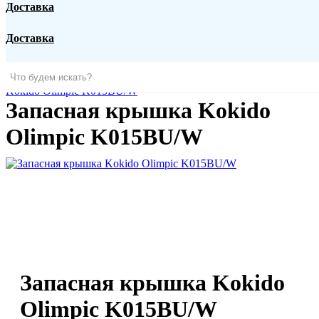
Доставка
Для
Очистка
Бассейны
Хамамы
Автополив
Корпоративным
дома
воды
Доставка
Главная
Бассейны
Оборудование для бассейнов
Закладные для
Контакты
бассейна
Другие закладные и аксессуары
Запасная крышка
Kokido Olimpic K015BU/W
Запасная крышка Kokido
Барнаул
Olimpic K015BU/W
Личный кабинет
+7 (3852) 57 07 15
Заказать звонок
Запасная крышка Kokido
Olimpic K015BU/W