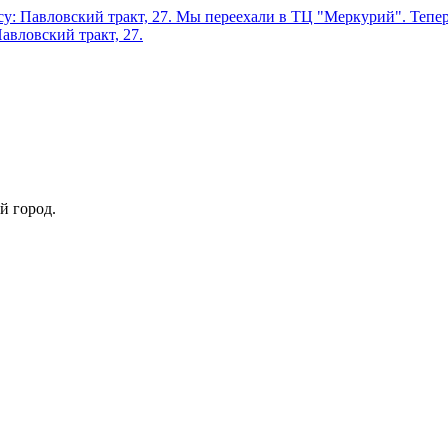
у: Павловский тракт, 27.
Мы переехали в ТЦ "Меркурий". Теперь
авловский тракт, 27.
й город.