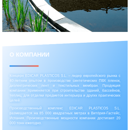
О КОМПАНИИ
Концерн EDICAR PLASTICOS S.L. – лидер европейского рынка с
40-летним опытом в производстве синтетических ПВХ пленок,
диэлектрических лент и текстильных мембран. Продукция
компании применяется при строительстве зданий, бассейнов,
теплиц, для отделки предметов интерьера и других практических
целей.
Производственный комплекс EDICAR PLASTICOS S.L.
размещается на 85 000 квадратных метрах в Вито́рия-Гастейс,
Испания. Производственные мощности компании достигают 20
000 тонн ежегодно.