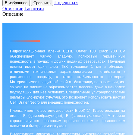
Поделиться
В избранное
Сравнить
Описание
Гарантии
Описание
Гидроизоляционная пленка CEFIL Urater 100 Black 200 UV
обеспечивает мягкую, гладкую, полностью герметичную
поверхность в прудах и других водяных резервуарах. Прудовая
пленка имеет один слой ПВХ толщиной 1 мм и обладает
отличными техническими характеристиками - стойкостью к
растяжению, разрыву, а также стабильностью размеров.
Материал имеет защитный слой от бактерицидного влияния, из-
за чего на пленке не образовывается плесень даже в наиболее
подходящих для нее условиях. Специальные ультрафиолетовые
фильтры блокируют УФ-лучи, это позволяет использовать настил
Cefil Urater Negro для внешних поверхностей.
Пленка имеет класс огнеупорности Broof(T1). Класс реакции на
огонь: F (дымообразующая), E (самозатухающая). Материал
характеризуется невысоким проникновением и поглощением
пламени и быстро самозатухает.
Выдерживает минусовые температуры, умеренное воздействие