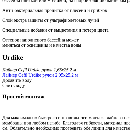
бассейна плиткой или мозаикой, на гидроизоляцию лайнером р
Анти-бактериальная пропитка от плесени и грибков
Cлой экстра защиты от ультрафиолетовых лучей
Специальные добавки от выцветания и потери цвета
Oттенок наполненого бассейна может
меняться от освещения и качества воды
Urdike
Лайнер Cefil Urdike рулон 1,65х25,2 м
Лайнер Cefil Urdike рулон 2,05х25,2 м
Добавить воду
Слить воду
Простой монтаж
Для максимально быстрого и правильного монтажа лайнера не
мембраны при любом изгибе. Благодаря гибкости, материал пр
см. Обязательно необходимо прогревать обе линии для качест