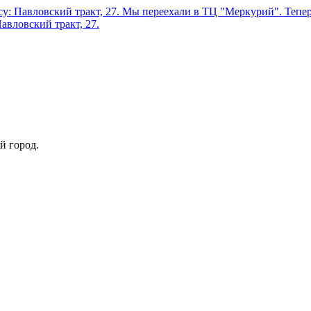
у: Павловский тракт, 27.
Мы переехали в ТЦ "Меркурий". Теперь
авловский тракт, 27.
й город.