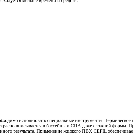
асходуется меньше времени и средств.
обходимо использовать специальные инструменты. Термическое 
екрасно вписывается в бассейны и СПА даже сложной формы. При
венного результата. Применение жидкого ПВХ CEFIL обеспечива