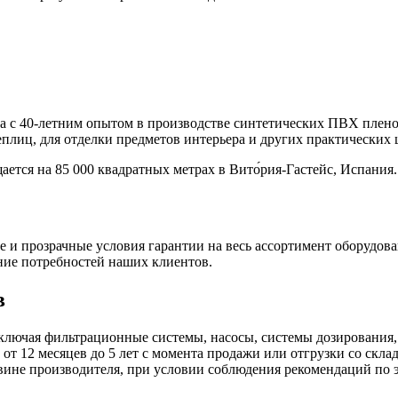
с 40-летним опытом в производстве синтетических ПВХ пленок
еплиц, для отделки предметов интерьера и других практических 
ся на 85 000 квадратных метрах в Вито́рия-Гастейс, Испания
и прозрачные условия гарантии на весь ассортимент оборудова
ние потребностей наших клиентов.
в
ключая фильтрационные системы, насосы, системы дозирования,
 от 12 месяцев до 5 лет с момента продажи или отгрузки со скл
 вине производителя, при условии соблюдения рекомендаций по