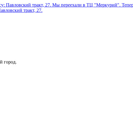
у: Павловский тракт, 27.
Мы переехали в ТЦ "Меркурий". Теперь
авловский тракт, 27.
й город.