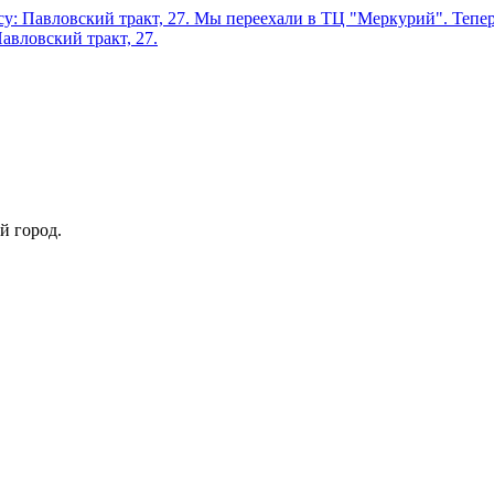
у: Павловский тракт, 27.
Мы переехали в ТЦ "Меркурий". Теперь
авловский тракт, 27.
й город.