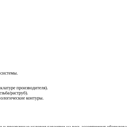
системы.
клатуре производителя).
зьба/раструб).
нологические контуры.
и прозрачные условия гарантии на весь ассортимент оборудова