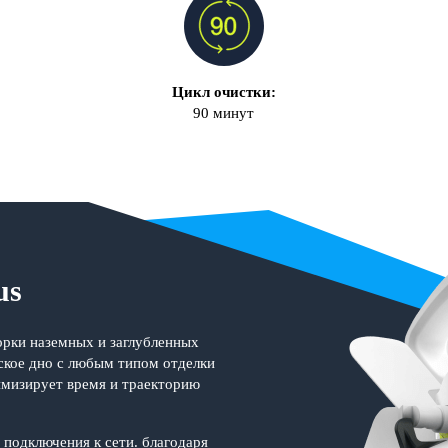
Цикл очистки:
90 минут
us
орки наземных и заглубленных
ское дно с любым типом отделки
имизирует время и траекторию
 подключения к сети. благодаря