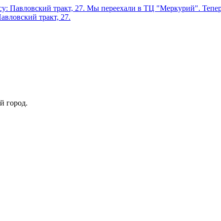
у: Павловский тракт, 27.
Мы переехали в ТЦ "Меркурий". Теперь
авловский тракт, 27.
й город.