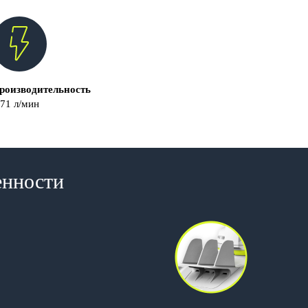
роизводительность
71 л/мин
енности