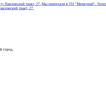
у: Павловский тракт, 27.
Мы переехали в ТЦ "Меркурий". Теперь
авловский тракт, 27.
й город.