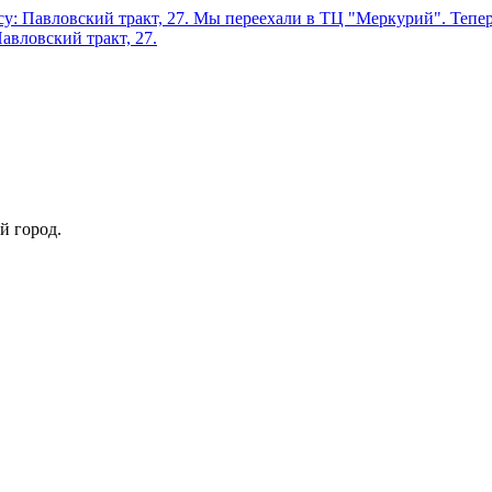
у: Павловский тракт, 27.
Мы переехали в ТЦ "Меркурий". Теперь
авловский тракт, 27.
й город.