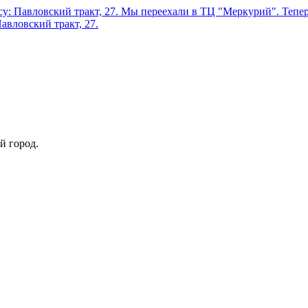
у: Павловский тракт, 27.
Мы переехали в ТЦ "Меркурий". Теперь
авловский тракт, 27.
й город.