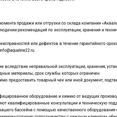
 момента продажи или отгрузки со склада компании «Аквала
блюдении рекомендаций по эксплуатации, хранения и техн
еисправностей или дефектов в течение гарантийного срока
nfo@aqualine22.ru.
ие вследствие неправильной эксплуатации, хранения, уста
ходные материалы, срок службы которых ограничен.
имо предоставить товарный чек или иной документ, подт
фицированное оборудование и химию от ведущих произво
ют квалифицированные консультации и техническую под
ашего бассейна с помощью качественного оборудования и
заимовыгодному сотрудничеству с каждым клиентом, обес