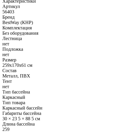
Характеристики
Артикул
56403
Бренд
BestWay (КНР)
Комплектация
Без оборудования
Лестница
нет
Подложка
нет
Размер
259х170х61 см
Состав
Металл, ПВХ
Тент
нет
Тип бассейна
Каркасный
Тип товара
Каркасный бассейн
Габариты бассейна
30 × 23 5 × 88 5 см
Длина бассейна
259