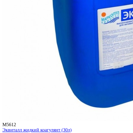
М5612
Эквиталл жидкий коагулянт (30л)