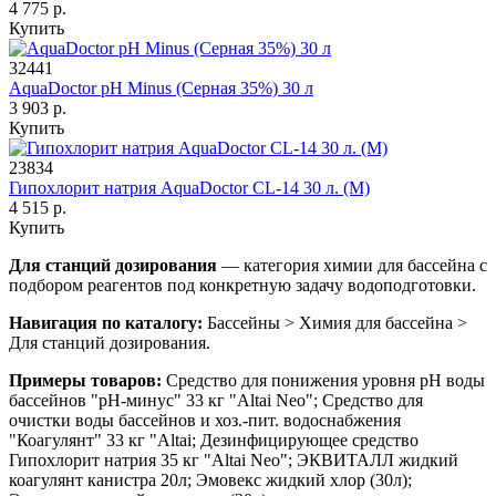
4 775 р.
Купить
32441
AquaDoctor pH Minus (Серная 35%) 30 л
3 903 р.
Купить
23834
Гипохлорит натрия AquaDoctor CL-14 30 л. (М)
4 515 р.
Купить
Для станций дозирования
— категория химии для бассейна с
подбором реагентов под конкретную задачу водоподготовки.
Навигация по каталогу:
Бассейны > Химия для бассейна >
Для станций дозирования.
Примеры товаров:
Средство для понижения уровня рН воды
бассейнов "рН-минус" 33 кг "Altai Neo"; Средство для
очистки воды бассейнов и хоз.-пит. водоснабжения
"Коагулянт" 33 кг "Altai; Дезинфицирующее средство
Гипохлорит натрия 35 кг "Altai Neo"; ЭКВИТАЛЛ жидкий
коагулянт канистра 20л; Эмовекс жидкий хлор (30л);