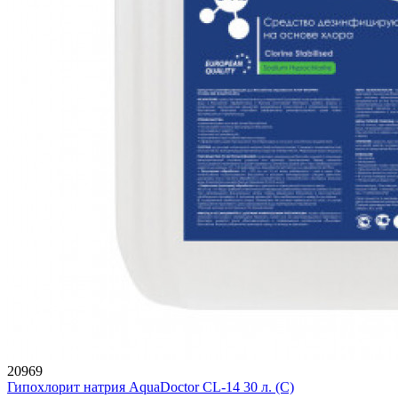
20969
Гипохлорит натрия AquaDoctor CL-14 30 л. (С)