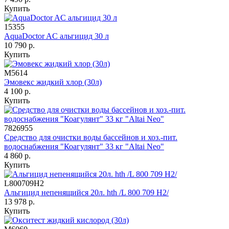
Купить
15355
AquaDoctor AC альгицид 30 л
10 790 р.
Купить
М5614
Эмовекс жидкий хлор (30л)
4 100 р.
Купить
7826955
Средство для очистки воды бассейнов и хоз.-пит.
водоснабжения "Коагулянт" 33 кг "Altai Neo"
4 860 р.
Купить
L800709H2
Альгицид непенящийся 20л. hth /L 800 709 H2/
13 978 р.
Купить