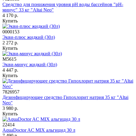
Средство для понижения уровня рН воды бассейнов "рН-
минус" 33 кг "Altai Neo"
4 170 р.
Купить
0000153
Экви-плюс жидкий (30л)
2 272 р.
Купить
М5615
Экви-минус жидкий (30л)
4 447 р.
Купить
7826957
Дезинфицирующее средство Гипохлорит натрия 35 кг "Altai
Neo"
3 980 р.
Купить
22414
AquaDoctor AС MIX альгицид 30 л
7 490 р.