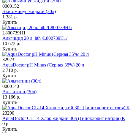
0000152
Экви-минус жидкий (20л)
1 381 р.
Купить
L800739H1
Альгицид 20 л. hth /L800739H1/
10 672 р.
Купить
32923
AquaDoctor pH Minus (Серная 35%) 20 л
2 710 р.
Купить
0000140
Альгитинн (30л)
13 166 р.
Купить
23290
AquaDoctor CL-14 Хлор жидкий 30л (Гипохлорит натрия) K
0 р.
Купить