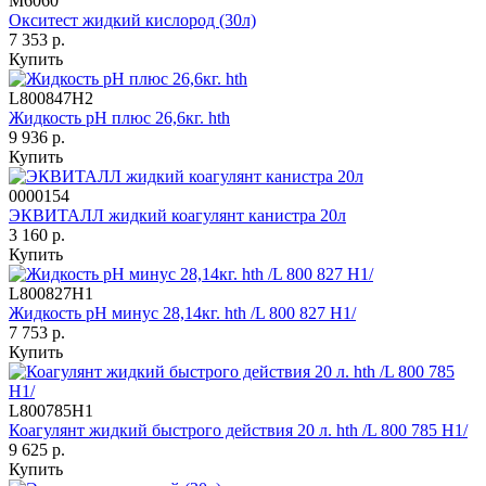
М6060
Окситест жидкий кислород (30л)
7 353 р.
Купить
L800847H2
Жидкость pH плюс 26,6кг. hth
9 936 р.
Купить
0000154
ЭКВИТАЛЛ жидкий коагулянт канистра 20л
3 160 р.
Купить
L800827H1
Жидкость рН минус 28,14кг. hth /L 800 827 H1/
7 753 р.
Купить
L800785H1
Коагулянт жидкий быстрого действия 20 л. hth /L 800 785 H1/
9 625 р.
Купить