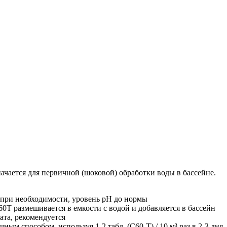
ачается для первичной (шоковой) обработки воды в бассейне.
, при необходимости, уровень рН до нормы
-60T размешивается в емкости с водой и добавляется в бассейн
ата, рекомендуется
ым способом, используя 1-2 табл. (C60-T) / 10 м³ раз в 2-3 дня