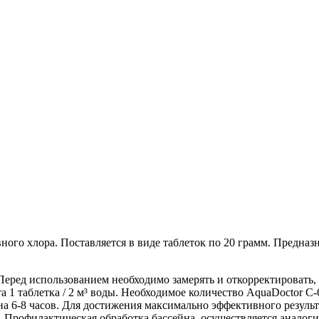
го хлора. Поставляется в виде таблеток по 20 грамм. Предназн
 Перед использованием необходимо замерять и откорректировать
та 1 таблетка / 2 м³ воды. Необходимое количество AquaDoctor C
на 6-8 часов. Для достижения максимально эффективного результ
 Профилактическая обработка бассейна, осуществляется аналогичн