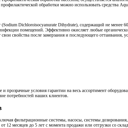
я профилактической обработки можно использовать средства A
(Sodium Dichloroisocyanurate Dihydrate), содержащий не менее 
езинфекции помещений. Эффективно окисляет любые органическ
т свои свойства после замерзания и последующего оттаивания, 
и прозрачные условия гарантии на весь ассортимент оборудова
ние потребностей наших клиентов.
в
ключая фильтрационные системы, насосы, системы дозирования,
 от 12 месяцев до 5 лет с момента продажи или отгрузки со скл