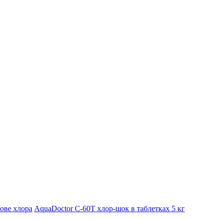
ове хлора
AquaDoctor C-60T хлор-шок в таблетках 5 кг