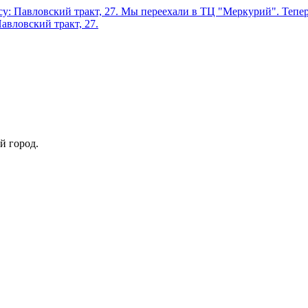
у: Павловский тракт, 27.
Мы переехали в ТЦ "Меркурий". Теперь
авловский тракт, 27.
й город.