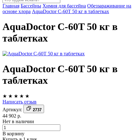
Главная
Бассейны
Химия для бассейна
Обеззараживание на
основе хлора
AquaDoctor C-60T 50 кг в таблетках
AquaDoctor C-60T 50 кг в
таблетках
AquaDoctor C-60T 50 кг в
таблетках
★
★
★
★
★
Написать отзыв
Артикул:
2737
44 902 р.
Нет в наличии
В корзину
Купить в 1 клик