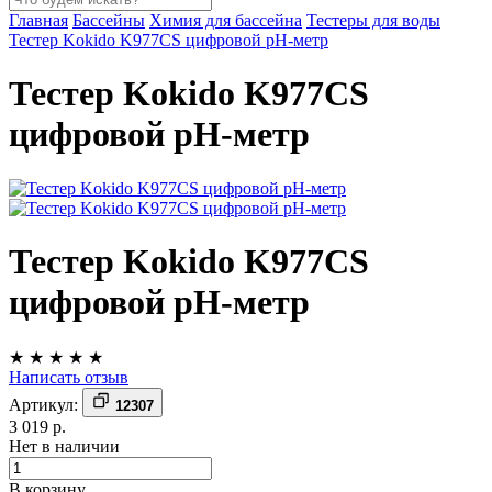
Главная
Бассейны
Химия для бассейна
Тестеры для воды
Тестер Kokido K977CS цифровой рН-метр
Тестер Kokido K977CS
цифровой рН-метр
Тестер Kokido K977CS
цифровой рН-метр
★
★
★
★
★
Написать отзыв
Артикул:
12307
3 019 р.
Нет в наличии
В корзину