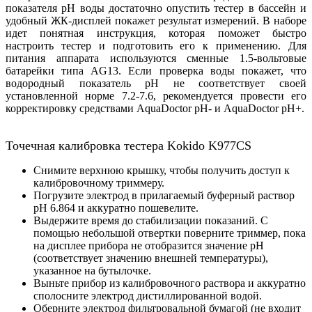
показателя pH воды достаточно опустить тестер в бассейн и
удобный ЖК-дисплей покажет результат измерений. В наборе
идет понятная инструкция, которая поможет быстро
настроить тестер и подготовить его к применению. Для
питания аппарата используются сменные 1.5-вольтовые
батарейки типа AG13. Если проверка воды покажет, что
водородный показатель pH не соответствует своей
установленной норме 7.2-7.6, рекомендуется провести его
корректировку средствами AquaDoctor pH- и AquaDoctor pH+.
Точечная калибровка тестера Kokido K977CS
Снимите верхнюю крышку, чтобы получить доступ к
калибровочному триммеру.
Погрузите электрод в прилагаемый буферный раствор
рН 6.864 и аккуратно пошевелите.
Выдержите время до стабилизации показаний. С
помощью небольшой отвертки поверните триммер, пока
на дисплее прибора не отобразится значение pH
(соответствует значению внешней температуры),
указанное на бутылочке.
Выньте прибор из калибровочного раствора и аккуратно
сполосните электрод дистиллированной водой.
Оберните электрод фильтровальной бумагой (не входит