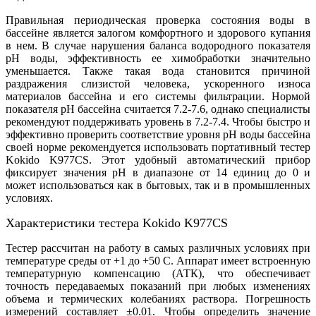
Правильная периодическая проверка состояния воды в
бассейне является залогом комфортного и здорового купания
в нем. В случае нарушения баланса водородного показателя
pH воды, эффективность ее химобработки значительно
уменьшается. Также такая вода становится причиной
раздражения слизистой человека, ускоренного износа
материалов бассейна и его системы фильтрации. Нормой
показателя pH бассейна считается 7.2-7.6, однако специалисты
рекомендуют поддерживать уровень в 7.2-7.4. Чтобы быстро и
эффективно проверить соответствие уровня pH воды бассейна
своей норме рекомендуется использовать портативный тестер
Kokido K977CS. Этот удобный автоматический прибор
фиксирует значения pH в диапазоне от 14 единиц до 0 и
может использоваться как в бытовых, так и в промышленных
условиях.
Характеристики тестера Kokido K977CS
Тестер рассчитан на работу в самых различных условиях при
температуре среды от +1 до +50 С. Аппарат имеет встроенную
температурную компенсацию (АТК), что обеспечивает
точность передаваемых показаний при любых изменениях
объема и термических колебаниях раствора. Погрешность
измерений составляет ±0.01. Чтобы определить значение