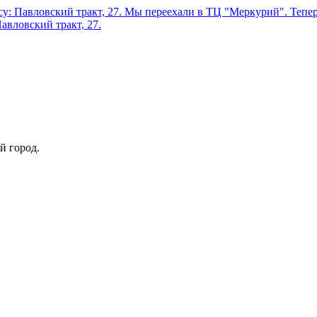
у: Павловский тракт, 27.
Мы переехали в ТЦ "Меркурий". Теперь
авловский тракт, 27.
й город.