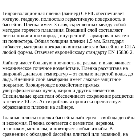
Гидроизоляционная пленка (лайнер) CEFIL обеспечивает
мягкую, гладкую, полностью герметичную поверхность в
бассейне. Пленка имеет 3 слоя, скрепленных между собой
методом горячего плавления. Внешний слой составляют
листы поливинилхлорида, внутренний – армированная сеть
из полиэстера. Общая толщина пленки 1,5 мм. Благодаря
гибкости, материал прекрасно вписывается в бассейны и СПА
любой формы. Отвечает европейскому стандарту EN 15836-2.
Лайнер имеет большую прочность на разрыв и выдерживает
механическое точечное воздействие. Пленка рассчитана на
широкий диапазон температур – от сильно нагретой воды, до
льда. Внешний слой мембраны имеет лаковое защитное
покрытие, блокирующее воздействие прямых
ультрафиолетовых лучей, жиров и других элементов.
Специальные красители обеспечивают сохранение расцветки
в течение 10 лет. Антигрибковая пропитка препятствует
образованию плесени на лайнере.
Главные плюсы отделки бассейна лайнером – свобода дизайна
и экономия. Пленка сочетается с цементом, деревом,
пластиком, металлом, и повторяет любые изгибы. В
сравнении с обкладкой бассейна плиткой или мозаикой, на