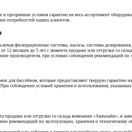
и прозрачные условия гарантии на весь ассортимент оборудова
ние потребностей наших клиентов.
в
ключая фильтрационные системы, насосы, системы дозирования,
 от 12 месяцев до 5 лет с момента продажи или отгрузки со скл
 вине производителя, при условии соблюдения рекомендаций по
ии для бассейнов, которые предоставляют твердую гарантию на
а. При соблюдении условий хранения и использования, указанных
нта продажи или отгрузки со склада компании «Аквалайн», в зав
нии рекомендаций по эксплуатации, хранения и техническому 
авностей или дефектов в течение гарантийного срока, пожалуйс