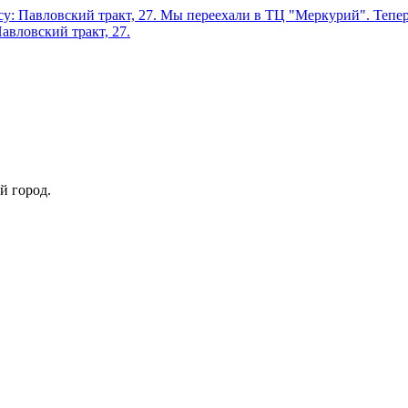
у: Павловский тракт, 27.
Мы переехали в ТЦ "Меркурий". Теперь
авловский тракт, 27.
й город.