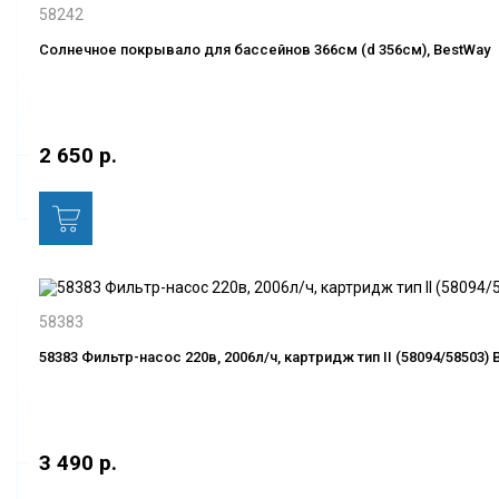
58242
Солнечное покрывало для бассейнов 366см (d 356см), BestWay
2 650 р.
58383
58383 Фильтр-насос 220в, 2006л/ч, картридж тип II (58094/58503) 
3 490 р.