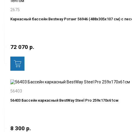
2675
Каркасный бассейн Bestway Ротанг 56946 (488х305х107 см) с п
72 070 р.
56403
56403 Бассейн каркасный BestWay Steel Pro 259х170х61см
8 300 р.